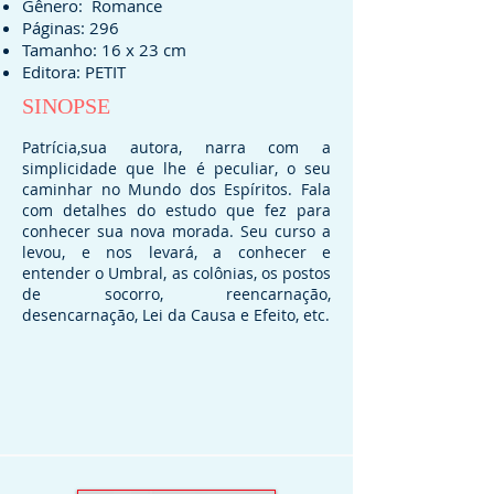
Gênero: Romance
Páginas:
296
Tamanho: 16 x 23 cm
Promoção do mês - Setembro de
Editora:
PETIT
2025
SINOPSE
10% de desconto
Patrícia,sua autora, narra com a
simplicidade que lhe é peculiar, o seu
caminhar no Mundo dos Espíritos. Fala
com detalhes do estudo que fez para
conhecer sua nova morada. Seu curso a
levou, e nos levará, a conhecer e
entender o Umbral, as colônias, os postos
Em apoio ao Setembro Amarelo,
de socorro, reencarnação,
todos os livros que têm por tema a
desencarnação, Lei da Causa e Efeito, etc.
valirização da vida e a prevenção
ao suicídio.