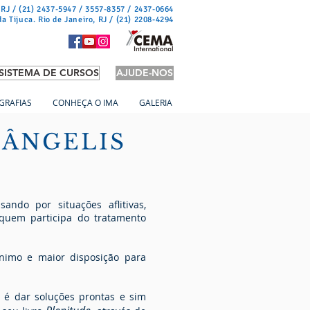
 RJ / (21) 2437-5947 / 3557-8357 / 2437-0664
da Tijuca. Rio de Janeiro, RJ / (21) 2208-4294
SISTEMA DE CURSOS
AJUDE-NOS
GRAFIAS
CONHEÇA O IMA
GALERIA
 ÂNGELIS
ndo por situações aflitivas,
 quem participa do tratamento
ânimo e maior disposição para
 é dar soluções prontas e sim