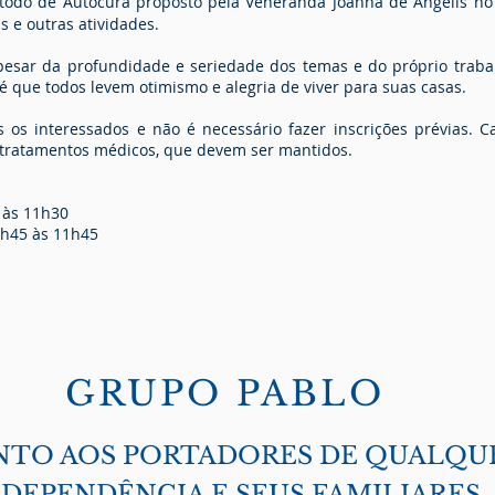
étodo de Autocura proposto pela Veneranda Joanna de Ângelis no
s e outras atividades.
 apesar da profundidade e seriedade dos temas e do próprio tra
 é que todos levem otimismo e alegria de viver para suas casas.
s os interessados e não é necessário fazer inscrições prévias.
tratamentos médicos, que devem ser mantidos.
0 às 11h30
9h45 às 11h45
GRUPO PABLO
TO AOS PORTADORES DE QUALQUE
DEPENDÊNCIA E SEUS FAMILIARES