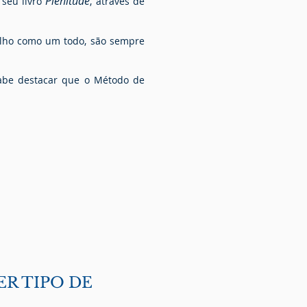
Plenitude
 seu livro
, através de
balho como um todo, são sempre
 Cabe destacar que o Método de
R TIPO DE