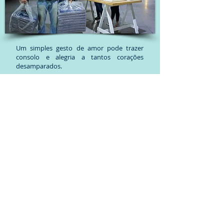
Um simples gesto de amor pode trazer
consolo e alegria a tantos corações
desamparados.
CONTRIBUIÇÃO MENSAL
DE R$ 80,00