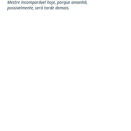
Mestre Incomparável hoje, porque amanhã,
possivelmente, será tarde demais.
Hoje é o teu dia.
Avança!
Joanna de Ângelis "
(*)II Timóteo 4:5. (1) Mateus 19:21. Notas
da autora espiritual.
(Página psicografada pelo médium
Divaldo Pereira Franco, na sessão
mediúnica da noite de 22 de julho de
2013, no Centro Espírita Caminho da
Redenção, em Salvador, Bahia, quando o
Papa Francisco chegou ao Brasil, para
iniciar a 28ª Jornada Mundial da
Juventude.)