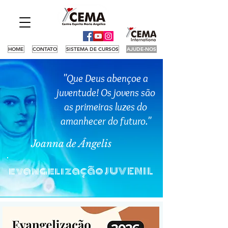
HOME
CONTATO
SISTEMA DE CURSOS
AJUDE-NOS
"Que Deus abençoe a
juventude! Os jovens são
as primeiras luzes do
amanhecer do futuro."
Joanna de Ângelis
evangelização JUVENIL